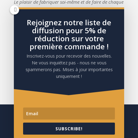
Le plaisir de fabriquer soi-même et de faire de chaque
pièce une pièce unique, en France, dans la région de
Fontainebleau où je suis installée.
Rejoignez notre liste de
diffusion pour 5% de
réduction sur votre
première commande !
Suivez notre actualité !
Inscrivez-vous pour recevoir des nouvelles.
Ne vous inquiétez pas - nous ne vous
spammerons pas. Mises à jour importantes
uniquement !
MENTIONS LÉGALES
|
CONFIDENTIALITÉ
|
CGV
SUBSCRIBE!
© TOUS DROITS RÉSERVÉS 2023 L’ATELIER
D’OMBELINE