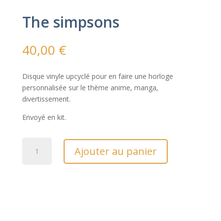
The simpsons
40,00
€
Disque vinyle upcyclé pour en faire une horloge
personnalisée sur le thème anime, manga,
divertissement.
Envoyé en kit.
quantité
Ajouter au panier
de
The
simpsons