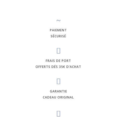
de
Maure,
Testa
~
Mora
PAIEMENT
SÉCURISÉ

FRAIS DE PORT
OFFERTS DÉS 35€ D’ACHAT

GARANTIE
CADEAU ORIGINAL
