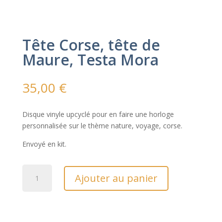
Tête Corse, tête de
Maure, Testa Mora
35,00
€
Disque vinyle upcyclé pour en faire une horloge
personnalisée sur le thème nature, voyage, corse.
Envoyé en kit.
quantité
Ajouter au panier
de
Tête
Corse,
tête