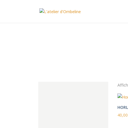
Affic
HORL
40,0