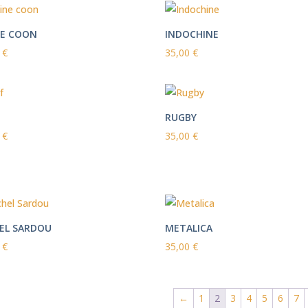
E COON
INDOCHINE
0
€
35,00
€
RUGBY
0
€
35,00
€
EL SARDOU
METALICA
0
€
35,00
€
←
1
2
3
4
5
6
7