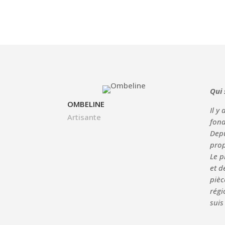
Qui 
OMBELINE
Il y
Artisante
fond
Depu
prop
Le p
et d
pièc
régi
suis